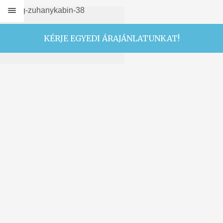
KÉRJE EGYEDI ÁRAJÁNLATUNKAT!
KÉPGALÉRIA
ÜVEGKORLÁTOK
ÜVEG TÉRELVÁLASZTÓK
ÜVEG ZUHANYKABINOK
ÜVEGAJTÓK
ÜVEGFALAK
JÁRHATÓ ÜVEG
ÜVEGTETŐK
FESTETT ÜVEGEK, TÜKRÖK
KÜLÖNLEGESSÉGEK